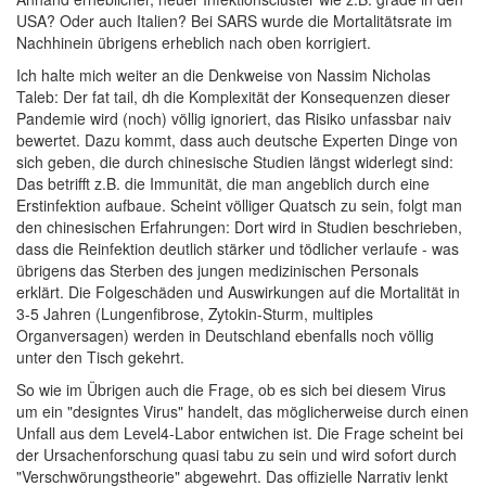
USA? Oder auch Italien? Bei SARS wurde die Mortalitätsrate im
Nachhinein übrigens erheblich nach oben korrigiert.
Ich halte mich weiter an die Denkweise von Nassim Nicholas
Taleb: Der fat tail, dh die Komplexität der Konsequenzen dieser
Pandemie wird (noch) völlig ignoriert, das Risiko unfassbar naiv
bewertet. Dazu kommt, dass auch deutsche Experten Dinge von
sich geben, die durch chinesische Studien längst widerlegt sind:
Das betrifft z.B. die Immunität, die man angeblich durch eine
Erstinfektion aufbaue. Scheint völliger Quatsch zu sein, folgt man
den chinesischen Erfahrungen: Dort wird in Studien beschrieben,
dass die Reinfektion deutlich stärker und tödlicher verlaufe - was
übrigens das Sterben des jungen medizinischen Personals
erklärt. Die Folgeschäden und Auswirkungen auf die Mortalität in
3-5 Jahren (Lungenfibrose, Zytokin-Sturm, multiples
Organversagen) werden in Deutschland ebenfalls noch völlig
unter den Tisch gekehrt.
So wie im Übrigen auch die Frage, ob es sich bei diesem Virus
um ein "designtes Virus" handelt, das möglicherweise durch einen
Unfall aus dem Level4-Labor entwichen ist. Die Frage scheint bei
der Ursachenforschung quasi tabu zu sein und wird sofort durch
"Verschwörungstheorie" abgewehrt. Das offizielle Narrativ lenkt