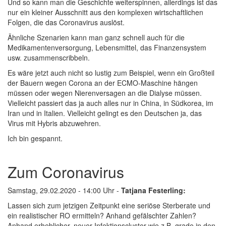
Und so kann man die Geschichte weiterspinnen, allerdings ist das
nur ein kleiner Ausschnitt aus den komplexen wirtschaftlichen
Folgen, die das Coronavirus auslöst.
Ähnliche Szenarien kann man ganz schnell auch für die
Medikamentenversorgung, Lebensmittel, das Finanzensystem
usw. zusammenscribbeln.
Es wäre jetzt auch nicht so lustig zum Beispiel, wenn ein Großteil
der Bauern wegen Corona an der ECMO-Maschine hängen
müssen oder wegen Nierenversagen an die Dialyse müssen.
Vielleicht passiert das ja auch alles nur in China, in Südkorea, im
Iran und in Italien. Vielleicht gelingt es den Deutschen ja, das
Virus mit Hybris abzuwehren.
Ich bin gespannt.
Zum Coronavirus
Samstag, 29.02.2020 - 14:00 Uhr -
Tatjana Festerling:
Lassen sich zum jetzigen Zeitpunkt eine seriöse Sterberate und
ein realistischer RO ermitteln? Anhand gefälschter Zahlen?
Anhand erheblicher, neuer Infektionscluster wie z.B. grade in den