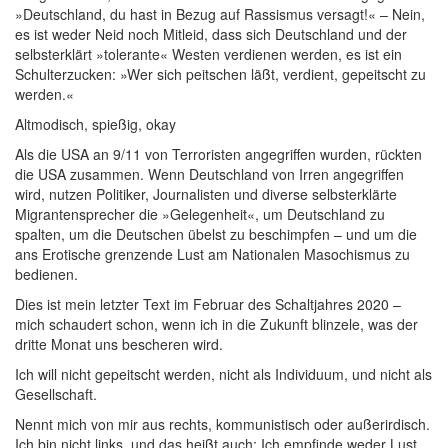
»Deutschland, du hast in Bezug auf Rassismus versagt!« – Nein,
es ist weder Neid noch Mitleid, dass sich Deutschland und der
selbsterklärt »tolerante« Westen verdienen werden, es ist ein
Schulterzucken: »Wer sich peitschen läßt, verdient, gepeitscht zu
werden.«
Altmodisch, spießig, okay
Als die USA an 9/11 von Terroristen angegriffen wurden, rückten
die USA zusammen. Wenn Deutschland von Irren angegriffen
wird, nutzen Politiker, Journalisten und diverse selbsterklärte
Migrantensprecher die »Gelegenheit«, um Deutschland zu
spalten, um die Deutschen übelst zu beschimpfen – und um die
ans Erotische grenzende Lust am Nationalen Masochismus zu
bedienen.
Dies ist mein letzter Text im Februar des Schaltjahres 2020 –
mich schaudert schon, wenn ich in die Zukunft blinzele, was der
dritte Monat uns bescheren wird.
Ich will nicht gepeitscht werden, nicht als Individuum, und nicht als
Gesellschaft.
Nennt mich von mir aus rechts, kommunistisch oder außerirdisch.
Ich bin nicht links, und das heißt auch: Ich empfinde weder Lust