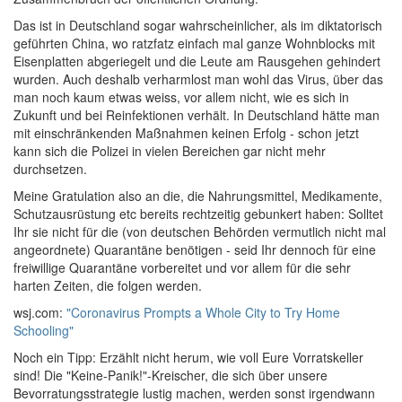
Das ist in Deutschland sogar wahrscheinlicher, als im diktatorisch
geführten China, wo ratzfatz einfach mal ganze Wohnblocks mit
Eisenplatten abgeriegelt und die Leute am Rausgehen gehindert
wurden. Auch deshalb verharmlost man wohl das Virus, über das
man noch kaum etwas weiss, vor allem nicht, wie es sich in
Zukunft und bei Reinfektionen verhält. In Deutschland hätte man
mit einschränkenden Maßnahmen keinen Erfolg - schon jetzt
kann sich die Polizei in vielen Bereichen gar nicht mehr
durchsetzen.
Meine Gratulation also an die, die Nahrungsmittel, Medikamente,
Schutzausrüstung etc bereits rechtzeitig gebunkert haben: Solltet
Ihr sie nicht für die (von deutschen Behörden vermutlich nicht mal
angeordnete) Quarantäne benötigen - seid Ihr dennoch für eine
freiwillige Quarantäne vorbereitet und vor allem für die sehr
harten Zeiten, die folgen werden.
wsj.com:
"Coronavirus Prompts a Whole City to Try Home
Schooling"
Noch ein Tipp: Erzählt nicht herum, wie voll Eure Vorratskeller
sind! Die "Keine-Panik!"-Kreischer, die sich über unsere
Bevorratungsstrategie lustig machen, werden sonst irgendwann