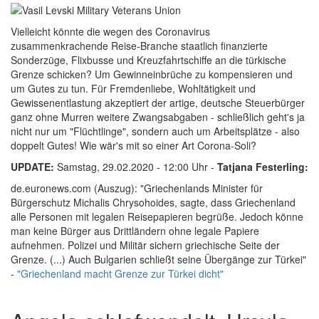
Vielleicht könnte die wegen des Coronavirus
zusammenkrachende Reise-Branche staatlich finanzierte
Sonderzüge, Flixbusse und Kreuzfahrtschiffe an die türkische
Grenze schicken? Um Gewinneinbrüche zu kompensieren und
um Gutes zu tun. Für Fremdenliebe, Wohltätigkeit und
Gewissenentlastung akzeptiert der artige, deutsche Steuerbürger
ganz ohne Murren weitere Zwangsabgaben - schließlich geht's ja
nicht nur um "Flüchtlinge", sondern auch um Arbeitsplätze - also
doppelt Gutes! Wie wär's mit so einer Art Corona-Soli?
UPDATE:
Samstag, 29.02.2020 - 12:00 Uhr -
Tatjana Festerling:
de.euronews.com (Auszug): "Griechenlands Minister für
Bürgerschutz Michalis Chrysohoides, sagte, dass Griechenland
alle Personen mit legalen Reisepapieren begrüße. Jedoch könne
man keine Bürger aus Drittländern ohne legale Papiere
aufnehmen. Polizei und Militär sichern griechische Seite der
Grenze. (...) Auch Bulgarien schließt seine Übergänge zur Türkei"
-
"Griechenland macht Grenze zur Türkei dicht"