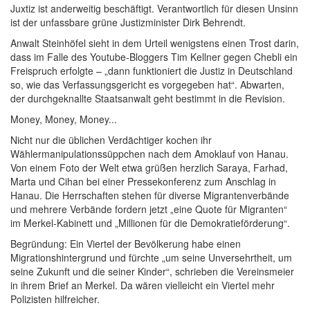
Juxtiz ist anderweitig beschäftigt. Verantwortlich für diesen Unsinn
ist der unfassbare grüne Justizminister Dirk Behrendt.
Anwalt Steinhöfel sieht in dem Urteil wenigstens einen Trost darin,
dass im Falle des Youtube-Bloggers Tim Kellner gegen Chebli ein
Freispruch erfolgte – „dann funktioniert die Justiz in Deutschland
so, wie das Verfassungsgericht es vorgegeben hat“. Abwarten,
der durchgeknallte Staatsanwalt geht bestimmt in die Revision.
Money, Money, Money...
Nicht nur die üblichen Verdächtiger kochen ihr
Wählermanipulationssüppchen nach dem Amoklauf von Hanau.
Von einem Foto der Welt etwa grüßen herzlich Saraya, Farhad,
Marta und Cihan bei einer Pressekonferenz zum Anschlag in
Hanau. Die Herrschaften stehen für diverse Migrantenverbände
und mehrere Verbände fordern jetzt „eine Quote für Migranten“
im Merkel-Kabinett und „Millionen für die Demokratieförderung“.
Begründung: Ein Viertel der Bevölkerung habe einen
Migrationshintergrund und fürchte „um seine Unversehrtheit, um
seine Zukunft und die seiner Kinder“, schrieben die Vereinsmeier
in ihrem Brief an Merkel. Da wären vielleicht ein Viertel mehr
Polizisten hilfreicher.