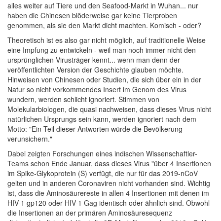
alles weiter auf Tiere und den Seafood-Markt in Wuhan... nur
haben die Chinesen blöderweise gar keine Tierproben
genommen, als sie den Markt dicht machten. Komisch - oder?
Theoretisch ist es also gar nicht möglich, auf traditionelle Weise
eine Impfung zu entwickeln - weil man noch immer nicht den
ursprünglichen Virusträger kennt... wenn man denn der
veröffentlichten Version der Geschichte glauben möchte.
Hinweisen von Chinesen oder Studien, die sich über ein in der
Natur so nicht vorkommendes Insert im Genom des Virus
wundern, werden schlicht ignoriert. Stimmen von
Molekularbiologen, die quasi nachweisen, dass dieses Virus nicht
natürlichen Ursprungs sein kann, werden ignoriert nach dem
Motto: "Ein Teil dieser Antworten würde die Bevölkerung
verunsichern."
Dabei zeigten Forschungen eines indischen Wissenschaftler-
Teams schon Ende Januar, dass dieses Virus "über 4 Insertionen
im Spike-Glykoprotein (S) verfügt, die nur für das 2019-nCoV
gelten und in anderen Coronaviren nicht vorhanden sind. Wichtig
ist, dass die Aminosäurereste in allen 4 Insertionen mit denen im
HIV-1 gp120 oder HIV-1 Gag identisch oder ähnlich sind. Obwohl
die Insertionen an der primären Aminosäuresequenz