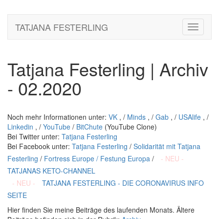
TATJANA FESTERLING
Toggle
navigati
Tatjana Festerling | Archiv
- 02.2020
Noch mehr Informationen unter:
VK
, /
Minds
, /
Gab
, /
USAlife
, /
Linkedin
, /
YouTube
/
BitChute
(YouTube Clone)
Bei Twitter unter:
Tatjana Festerling
Bei Facebook unter:
Tatjana Festerling
/
Solidarität mit Tatjana
Festerling
/
Fortress Europe / Festung Europa
/
- NEU -
TATJANAS KETO-CHANNEL
- NEU -
TATJANA FESTERLING - DIE CORONAVIRUS INFO
SEITE
Hier finden Sie meine Beiträge des laufenden Monats. Ältere