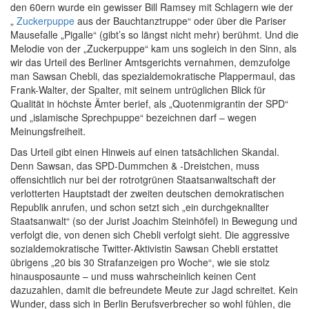
den 60ern wurde ein gewisser Bill Ramsey mit Schlagern wie der
„
Zuckerpuppe
aus der Bauchtanztruppe“ oder über die Pariser
Mausefalle „Pigalle“ (gibt’s so längst nicht mehr) berühmt. Und die
Melodie von der „Zuckerpuppe“ kam uns sogleich in den Sinn, als
wir das Urteil des Berliner Amtsgerichts vernahmen, demzufolge
man Sawsan Chebli, das spezialdemokratische Plappermaul, das
Frank-Walter, der Spalter, mit seinem untrüglichen Blick für
Qualität in höchste Ämter berief, als „Quotenmigrantin der SPD“
und „islamische Sprechpuppe“ bezeichnen darf – wegen
Meinungsfreiheit.
Das Urteil gibt einen Hinweis auf einen tatsächlichen Skandal.
Denn Sawsan, das SPD-Dummchen & -Dreistchen, muss
offensichtlich nur bei der rotrotgrünen Staatsanwaltschaft der
verlotterten Hauptstadt der zweiten deutschen demokratischen
Republik anrufen, und schon setzt sich „ein durchgeknallter
Staatsanwalt“ (so der Jurist Joachim Steinhöfel) in Bewegung und
verfolgt die, von denen sich Chebli verfolgt sieht. Die aggressive
sozialdemokratische Twitter-Aktivistin Sawsan Chebli erstattet
übrigens „20 bis 30 Strafanzeigen pro Woche“, wie sie stolz
hinausposaunte – und muss wahrscheinlich keinen Cent
dazuzahlen, damit die befreundete Meute zur Jagd schreitet. Kein
Wunder, dass sich in Berlin Berufsverbrecher so wohl fühlen, die