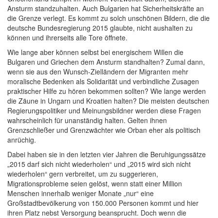
Ansturm standzuhalten. Auch Bulgarien hat Sicherheitskräfte an
die Grenze verlegt. Es kommt zu solch unschönen Bildern, die die
deutsche Bundesregierung 2015 glaubte, nicht aushalten zu
können und ihrerseits alle Tore öffnete.
Wie lange aber können selbst bei energischem Willen die
Bulgaren und Griechen dem Ansturm standhalten? Zumal dann,
wenn sie aus den Wunsch-Zielländern der Migranten mehr
moralische Bedenken als Solidarität und verbindliche Zusagen
praktischer Hilfe zu hören bekommen sollten? Wie lange werden
die Zäune in Ungarn und Kroatien halten? Die meisten deutschen
Regierungspolitiker und Meinungsbildner werden diese Fragen
wahrscheinlich für unanständig halten. Gelten ihnen
Grenzschließer und Grenzwächter wie Orban eher als politisch
anrüchig.
Dabei haben sie in den letzten vier Jahren die Beruhigungssätze
„2015 darf sich nicht wiederholen“ und „2015 wird sich nicht
wiederholen“ gern verbreitet, um zu suggerieren,
Migrationsprobleme seien gelöst, wenn statt einer Million
Menschen innerhalb weniger Monate „nur“ eine
Großstadtbevölkerung von 150.000 Personen kommt und hier
ihren Platz nebst Versorgung beansprucht. Doch wenn die