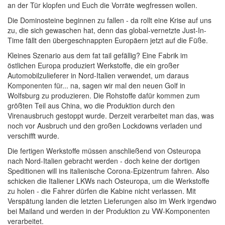
an der Tür klopfen und Euch die Vorräte wegfressen wollen.
Die Dominosteine beginnen zu fallen - da rollt eine Krise auf uns
zu, die sich gewaschen hat, denn das global-vernetzte Just-In-
Time fällt den übergeschnappten Europäern jetzt auf die Füße.
Kleines Szenario aus dem fat tail gefällig? Eine Fabrik im
östlichen Europa produziert Werkstoffe, die ein großer
Automobilzulieferer in Nord-Italien verwendet, um daraus
Komponenten für... na, sagen wir mal den neuen Golf in
Wolfsburg zu produzieren. Die Rohstoffe dafür kommen zum
größten Teil aus China, wo die Produktion durch den
Virenausbruch gestoppt wurde. Derzeit verarbeitet man das, was
noch vor Ausbruch und den großen Lockdowns verladen und
verschifft wurde.
Die fertigen Werkstoffe müssen anschließend von Osteuropa
nach Nord-Italien gebracht werden - doch keine der dortigen
Speditionen will ins italienische Corona-Epizentrum fahren. Also
schicken die Italiener LKWs nach Osteuropa, um die Werkstoffe
zu holen - die Fahrer dürfen die Kabine nicht verlassen. Mit
Verspätung landen die letzten Lieferungen also im Werk irgendwo
bei Mailand und werden in der Produktion zu VW-Komponenten
verarbeitet.