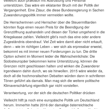
vielleicht auch praktisch mit Ausrüstung und Personal
unterstützen. Das wäre ein eklatanter Bruch mit der Politik der
Vergangenheit. Eine Zäsur, die diese Bundesregierung in Sachen
Zuwanderungspolitik immer vermeiden wollte.
Die Herrscherinnen und Herrscher über die Steuermilliarden
könnten flugs einen neuen Preis für die Beendigung der
Grenzöffnung aushandeln und diesen der Türkei umgehend in die
Kriegskasse zahlen. Vielleicht gibt’s noch das eine oder andere
Zugeständnis obendrauf. Viel Zeit wäre damit aber nicht erkauft,
denn – wie im richtigen Leben – wer sich als erpressbar erweist,
bekommt es mit immer neuen Forderungen zu tun. Die dritte
Option scheint im Moment leider die Wahrscheinlichste: Die
Südosteuropäer bekommen keine Unterstützung, können die
Grenzen nicht geschlossen halten und winken die Zuwanderer
irgendwann dahin durch, wo sie hinwollen. 2015 wäre wieder da,
doch all die hochmoralischen Debatten würden dann in schrilleren
Tönen geführt als damals. Man mag sich die weitere politische
Klimaverschärfung eigentlich gar nicht vorstellen.
Verantwortung, vor der sich die deutschen Politiker drücken
Vielleicht hilft ja noch eine europäische Politik um Deutschland
herum. Immerhin hatte 2016 der damalige österreichische