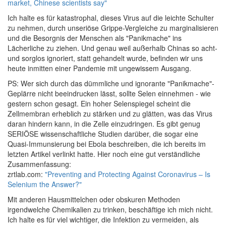
market, Chinese scientists say"
Ich halte es für katastrophal, dieses Virus auf die leichte Schulter
zu nehmen, durch unseriöse Grippe-Vergleiche zu marginalisieren
und die Besorgnis der Menschen als "Panikmache" ins
Lächerliche zu ziehen. Und genau weil außerhalb Chinas so acht-
und sorglos ignoriert, statt gehandelt wurde, befinden wir uns
heute inmitten einer Pandemie mit ungewissem Ausgang.
PS: Wer sich durch das dümmliche und ignorante "Panikmache"-
Geplärre nicht beeindrucken lässt, sollte Selen einnehmen - wie
gestern schon gesagt. Ein hoher Selenspiegel scheint die
Zellmembran erheblich zu stärken und zu glätten, was das Virus
daran hindern kann, in die Zelle einzudringen. Es gibt genug
SERIÖSE wissenschaftliche Studien darüber, die sogar eine
Quasi-Immunsierung bei Ebola beschreiben, die ich bereits im
letzten Artikel verlinkt hatte. Hier noch eine gut verständliche
Zusammenfassung:
zrtlab.com:
"Preventing and Protecting Against Coronavirus – Is
Selenium the Answer?"
Mit anderen Hausmittelchen oder obskuren Methoden
irgendwelche Chemikalien zu trinken, beschäftige ich mich nicht.
Ich halte es für viel wichtiger, die Infektion zu vermeiden, als