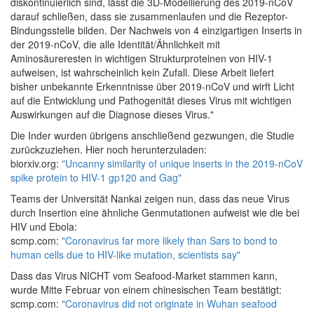
diskontinuierlich sind, lässt die 3D-Modellierung des 2019-nCoV
darauf schließen, dass sie zusammenlaufen und die Rezeptor-
Bindungsstelle bilden. Der Nachweis von 4 einzigartigen Inserts in
der 2019-nCoV, die alle Identität/Ähnlichkeit mit
Aminosäureresten in wichtigen Strukturproteinen von HIV-1
aufweisen, ist wahrscheinlich kein Zufall. Diese Arbeit liefert
bisher unbekannte Erkenntnisse über 2019-nCoV und wirft Licht
auf die Entwicklung und Pathogenität dieses Virus mit wichtigen
Auswirkungen auf die Diagnose dieses Virus."
Die Inder wurden übrigens anschließend gezwungen, die Studie
zurückzuziehen. Hier noch herunterzuladen:
biorxiv.org:
"Uncanny similarity of unique inserts in the 2019-nCoV
spike protein to HIV-1 gp120 and Gag"
Teams der Universität Nankai zeigen nun, dass das neue Virus
durch Insertion eine ähnliche Genmutationen aufweist wie die bei
HIV und Ebola:
scmp.com:
"Coronavirus far more likely than Sars to bond to
human cells due to HIV-like mutation, scientists say"
Dass das Virus NICHT vom Seafood-Market stammen kann,
wurde Mitte Februar von einem chinesischen Team bestätigt:
scmp.com:
"Coronavirus did not originate in Wuhan seafood