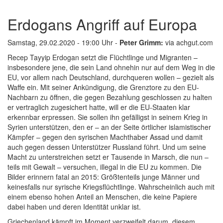
Erdogans Angriff auf Europa
Samstag, 29.02.2020 - 19:00 Uhr -
Peter Grimm:
via achgut.com
Recep Tayyip Erdogan setzt die Flüchtlinge und Migranten –
insbesondere jene, die sein Land ohnehin nur auf dem Weg in die
EU, vor allem nach Deutschland, durchqueren wollen – gezielt als
Waffe ein. Mit seiner Ankündigung, die Grenztore zu den EU-
Nachbarn zu öffnen, die gegen Bezahlung geschlossen zu halten
er vertraglich zugesichert hatte, will er die EU-Staaten klar
erkennbar erpressen. Sie sollen ihn gefälligst in seinem Krieg in
Syrien unterstützen, den er – an der Seite örtlicher islamistischer
Kämpfer – gegen den syrischen Machthaber Assad und damit
auch gegen dessen Unterstützer Russland führt. Und um seine
Macht zu unterstreichen setzt er Tausende in Marsch, die nun –
teils mit Gewalt – versuchen, illegal in die EU zu kommen. Die
Bilder erinnern fatal an 2015: Größtenteils junge Männer und
keinesfalls nur syrische Kriegsflüchtlinge. Wahrscheinlich auch mit
einem ebenso hohen Anteil an Menschen, die keine Papiere
dabei haben und deren Identität unklar ist.
Griechenland kämpft im Moment verzweifelt darum, diesem