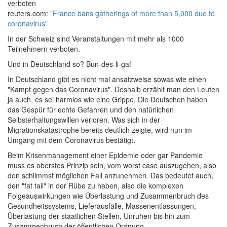
verboten
reuters.com:
"France bans gatherings of more than 5,000 due to
coronavirus"
In der Schweiz sind Veranstaltungen mit mehr als 1000
Teilnehmern verboten.
Und in Deutschland so? Bun-des-li-ga!
In Deutschland gibt es nicht mal ansatzweise sowas wie einen
"Kampf gegen das Coronavirus". Deshalb erzählt man den Leuten
ja auch, es sei harmlos wie eine Grippe. Die Deutschen haben
das Gespür für echte Gefahren und den natürlichen
Selbsterhaltungswillen verloren. Was sich in der
Migrationskatastrophe bereits deutlich zeigte, wird nun im
Umgang mit dem Coronavirus bestätigt.
Beim Krisenmanagement einer Epidemie oder gar Pandemie
muss es oberstes Prinzip sein, vom worst case auszugehen, also
den schlimmst möglichen Fall anzunehmen. Das bedeutet auch,
den "fat tail" in der Rübe zu haben, also die komplexen
Folgeauswirkungen wie Überlastung und Zusammenbruch des
Gesundheitssystems, Lieferausfälle, Massenentlassungen,
Überlastung der staatlichen Stellen, Unruhen bis hin zum
Zusammenbruch der öffentlichen Ordnung.