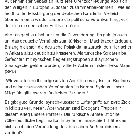
Außenminister Sebastian Kurz eine Grenzschließungs-Koalition
der Willigen in Europas Südosten zusammenbekommen – wie es
heißt, unter Missbilligung der deutschen Kanzlerin. Vielleicht
übernehmen ja wieder andere die politische Verantwortung, vor
der sich die deutschen Politiker drücken.
Aber es geht ja nicht nur um die Zuwanderung. Es geht ja auch
um das deutsche Verhältnis zum türkischen Machthaber Erdogan.
Bislang hielt sich die deutsche Politik damit zurück, den Herrscher
in Ankara allzu deutlich zu kritisieren. Als türkische Soldaten bei
Gefechten mit syrischen Regierungstruppen auf syrischem
Staatsgebiet getötet wurden, twitterte Außenminister Heiko Maas
(SPD):
„Wir verurteilen die fortgesetzten Angriffe des syrischen Regimes
und seiner russischen Verbündeten im Norden Syriens. Unser
Mitgefühl gilt unseren türkischen Partnern.“
Es gibt gute Gründe, syrisch-russische Luftangriffe auf zivile Ziele
in Idlib zu verurteilen. Aber warum sind Erdogans Truppen in
diesem Krieg unsere Partner? Die türkische Armee ist ohne
völkerrechtliche Legitimation in Syrien einmarschiert. Hätte das
nicht auch eine Verurteilung des deutschen Außenministers
verdient?