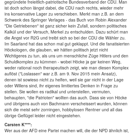
gegründete freieitlich-patriotische Bundesverband der CDU. Man
ist doch schon längst dabei, die CDU nach rechts, wieder mehr
ins konservative Lager zu verschieben. Merkt man z.B. an dem
Schwenk des Springer Verlages - das Buch von Robin Alexander
"Die Getriebenen" ist ganz sicher kein Zufall, sondern politisches
Kalkül und der Versuch, Merkel zu entschulden. Dazu schürt man
die Angst vor R2G und treibt sich so bei der CDU die Wähler zu.
Im Saarland hat das schon mal gut geklappt. Und die fanatisierten
Höckologen, die glauben, wir hätten politisch jetzt nicht
Wichtigeres zu tun, als uns um menschliche Züge Hitlers und den
Schuldkomplex zu kümmen - wobei Höcke ja gar keinen Weg,
weder rational noch therapeutisch zeigt, wie man diesen Komplex
auflöst ("Loslassen" war z.B. am 9. Nov 2015 mein Ansatz),
denen ist sowieso nicht zu helfen, weil sie gar nicht in der Lage
oder Willens sind, ihr eigenes limitiertes Denken in Frage zu
stellen. Sie wollen es radikal und unterstellen, vermuten,
behaupten, "die Patrioten" wollten das auch. Dass sie von Höcke
und übrigens auch von Bachmann verscheissert wurden, können
sich die meist sehr zorningen, hobbylosen Rentner und all das
übrige Geflügel leider nicht eingestehen.
Carsten K****:
Wer aus der AFD eine Partei machen will, die der NPD ähnlich ist,