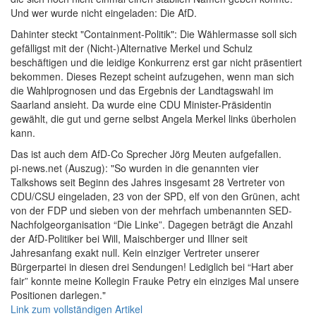
Und wer wurde nicht eingeladen: Die AfD.
Dahinter steckt "Containment-Politik": Die Wählermasse soll sich
gefälligst mit der (Nicht-)Alternative Merkel und Schulz
beschäftigen und die leidige Konkurrenz erst gar nicht präsentiert
bekommen. Dieses Rezept scheint aufzugehen, wenn man sich
die Wahlprognosen und das Ergebnis der Landtagswahl im
Saarland ansieht. Da wurde eine CDU Minister-Präsidentin
gewählt, die gut und gerne selbst Angela Merkel links überholen
kann.
Das ist auch dem AfD-Co Sprecher Jörg Meuten aufgefallen.
pi-news.net (Auszug): "So wurden in die genannten vier
Talkshows seit Beginn des Jahres insgesamt 28 Vertreter von
CDU/CSU eingeladen, 23 von der SPD, elf von den Grünen, acht
von der FDP und sieben von der mehrfach umbenannten SED-
Nachfolgeorganisation “Die Linke”. Dagegen beträgt die Anzahl
der AfD-Politiker bei Will, Maischberger und Illner seit
Jahresanfang exakt null. Kein einziger Vertreter unserer
Bürgerpartei in diesen drei Sendungen! Lediglich bei “Hart aber
fair” konnte meine Kollegin Frauke Petry ein einziges Mal unsere
Positionen darlegen."
Link zum vollständigen Artikel