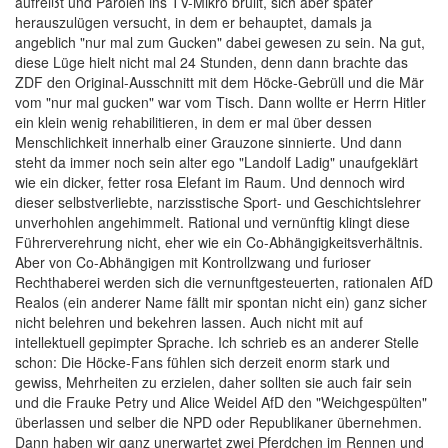
aufreißt und Parolen ins TV-Mikro brüllt, sich aber später
herauszulügen versucht, in dem er behauptet, damals ja
angeblich "nur mal zum Gucken" dabei gewesen zu sein. Na gut,
diese Lüge hielt nicht mal 24 Stunden, denn dann brachte das
ZDF den Original-Ausschnitt mit dem Höcke-Gebrüll und die Mär
vom "nur mal gucken" war vom Tisch. Dann wollte er Herrn Hitler
ein klein wenig rehabilitieren, in dem er mal über dessen
Menschlichkeit innerhalb einer Grauzone sinnierte. Und dann
steht da immer noch sein alter ego "Landolf Ladig" unaufgeklärt
wie ein dicker, fetter rosa Elefant im Raum. Und dennoch wird
dieser selbstverliebte, narzisstische Sport- und Geschichtslehrer
unverhohlen angehimmelt. Rational und vernünftig klingt diese
Führerverehrung nicht, eher wie ein Co-Abhängigkeitsverhältnis.
Aber von Co-Abhängigen mit Kontrollzwang und furioser
Rechthaberei werden sich die vernunftgesteuerten, rationalen AfD
Realos (ein anderer Name fällt mir spontan nicht ein) ganz sicher
nicht belehren und bekehren lassen. Auch nicht mit auf
intellektuell gepimpter Sprache. Ich schrieb es an anderer Stelle
schon: Die Höcke-Fans fühlen sich derzeit enorm stark und
gewiss, Mehrheiten zu erzielen, daher sollten sie auch fair sein
und die Frauke Petry und Alice Weidel AfD den "Weichgespülten"
überlassen und selber die NPD oder Republikaner übernehmen.
Dann haben wir ganz unerwartet zwei Pferdchen im Rennen und