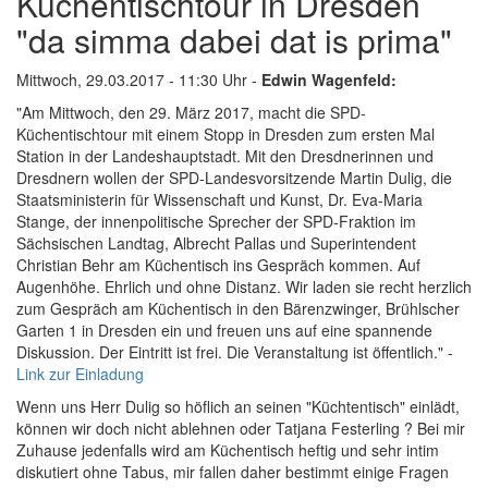
Küchentischtour in Dresden
"da simma dabei dat is prima"
Mittwoch, 29.03.2017 - 11:30 Uhr -
Edwin Wagenfeld:
"Am Mittwoch, den 29. März 2017, macht die SPD-
Küchentischtour mit einem Stopp in Dresden zum ersten Mal
Station in der Landeshauptstadt. Mit den Dresdnerinnen und
Dresdnern wollen der SPD-Landesvorsitzende Martin Dulig, die
Staatsministerin für Wissenschaft und Kunst, Dr. Eva-Maria
Stange, der innenpolitische Sprecher der SPD-Fraktion im
Sächsischen Landtag, Albrecht Pallas und Superintendent
Christian Behr am Küchentisch ins Gespräch kommen. Auf
Augenhöhe. Ehrlich und ohne Distanz. Wir laden sie recht herzlich
zum Gespräch am Küchentisch in den Bärenzwinger, Brühlscher
Garten 1 in Dresden ein und freuen uns auf eine spannende
Diskussion. Der Eintritt ist frei. Die Veranstaltung ist öffentlich." -
Link zur Einladung
Wenn uns Herr Dulig so höflich an seinen "Küchtentisch" einlädt,
können wir doch nicht ablehnen oder Tatjana Festerling ? Bei mir
Zuhause jedenfalls wird am Küchentisch heftig und sehr intim
diskutiert ohne Tabus, mir fallen daher bestimmt einige Fragen