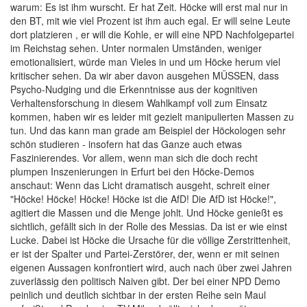
warum: Es ist ihm wurscht. Er hat Zeit. Höcke will erst mal nur in
den BT, mit wie viel Prozent ist ihm auch egal. Er will seine Leute
dort platzieren , er will die Kohle, er will eine NPD Nachfolgepartei
im Reichstag sehen. Unter normalen Umständen, weniger
emotionalisiert, würde man Vieles in und um Höcke herum viel
kritischer sehen. Da wir aber davon ausgehen MÜSSEN, dass
Psycho-Nudging und die Erkenntnisse aus der kognitiven
Verhaltensforschung in diesem Wahlkampf voll zum Einsatz
kommen, haben wir es leider mit gezielt manipulierten Massen zu
tun. Und das kann man grade am Beispiel der Höckologen sehr
schön studieren - insofern hat das Ganze auch etwas
Faszinierendes. Vor allem, wenn man sich die doch recht
plumpen Inszenierungen in Erfurt bei den Höcke-Demos
anschaut: Wenn das Licht dramatisch ausgeht, schreit einer
"Höcke! Höcke! Höcke! Höcke ist die AfD! Die AfD ist Höcke!",
agitiert die Massen und die Menge johlt. Und Höcke genießt es
sichtlich, gefällt sich in der Rolle des Messias. Da ist er wie einst
Lucke. Dabei ist Höcke die Ursache für die völlige Zerstrittenheit,
er ist der Spalter und Partei-Zerstörer, der, wenn er mit seinen
eigenen Aussagen konfrontiert wird, auch nach über zwei Jahren
zuverlässig den politisch Naiven gibt. Der bei einer NPD Demo
peinlich und deutlich sichtbar in der ersten Reihe sein Maul