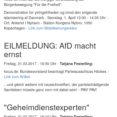
Bürgerbewegung "Für die Freiheit".
Demonstration for ytringsfriheden og imod den snigende
islamisering af Danmark - Samstag, 1. April 12:00 - 14:30 Uhr -
Ort: Ankeret I Nyhavn - Station Kongens Nytorv, 1050
Kopenhagen -
Link zum Mobilisierungsvideo
EILMELDUNG: AfD macht
ernst
Freitag, 31.03.2017 - 16:50 Uhr -
Tatjana Festerling:
focus.de: Bundesvorstand beantragt Parteiausschluss Höckes -
Link zum Artikel
...und gleich weitere mit rausschmeißen, der parteischädigende
Samtleben müsste ganz vorn mit dabei sein! - PAV! PAV!
"Geheimdienstexperten"
Freitag, 31.03.2017 - 16:10 Uhr -
Tatjana Festerling: