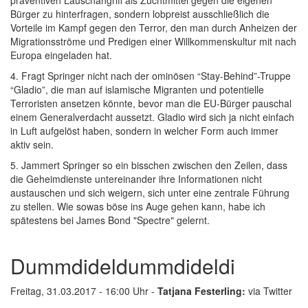
präventiven Lauschangriff als Zuchtmittel gegen die eigenen
Bürger zu hinterfragen, sondern lobpreist ausschließlich die
Vorteile im Kampf gegen den Terror, den man durch Anheizen der
Migrationsströme und Predigen einer Willkommenskultur mit nach
Europa eingeladen hat.
4. Fragt Springer nicht nach der ominösen “Stay-Behind”-Truppe
“Gladio”, die man auf islamische Migranten und potentielle
Terroristen ansetzen könnte, bevor man die EU-Bürger pauschal
einem Generalverdacht aussetzt. Gladio wird sich ja nicht einfach
in Luft aufgelöst haben, sondern in welcher Form auch immer
aktiv sein.
5. Jammert Springer so ein bisschen zwischen den Zeilen, dass
die Geheimdienste untereinander ihre Informationen nicht
austauschen und sich weigern, sich unter eine zentrale Führung
zu stellen. Wie sowas böse ins Auge gehen kann, habe ich
spätestens bei James Bond "Spectre" gelernt.
Dummdideldummdideldi
Freitag, 31.03.2017 - 16:00 Uhr -
Tatjana Festerling:
via Twitter