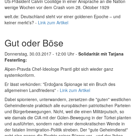
US-Präsident Calvin Coolidge in einer Ansprache an die Nation
wenige Wochen vor dem Crash vom 28. Oktober 1929
welt.de: Deutschland steht vor einer goldenen Epoche – und
keiner merkt’s? -
Link zum Artikel
Gut oder Böse
Donnerstag, 30.03.2017 - 12:00 Uhr -
Solidarität mit Tatjana
Festerling:
Alpen-Pravda Chef-Ideologe Prantl gibt sich wieder ganz
systemkonform.
Er lässt verkünden: "Erdoğans Spionage ist ein Bruch des
allgemeinen Landfriedens" -
Link zum Artikel
Dabei spionieren, unterwandern, zersetzen die "guten" westlichen
Geheimdienste praktisch alle europäischen patriotischen Parteien
und Bürgerbewegungen. Nicht, weil die einen Militärputsch, so
wie damals die CIA mit der Gülen-Bewegung in der Türkei planten
und ausführten, sondern nach einer demokratischen Wende in
der fatalen Immigration-Politik streben. Der "gute Geheimdienst"
geht also gegen die Rechte seiner Bürger vor - und der "böse