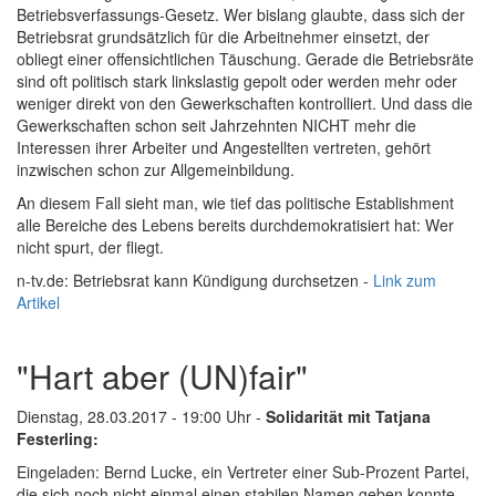
Betriebsverfassungs-Gesetz. Wer bislang glaubte, dass sich der
Betriebsrat grundsätzlich für die Arbeitnehmer einsetzt, der
obliegt einer offensichtlichen Täuschung. Gerade die Betriebsräte
sind oft politisch stark linkslastig gepolt oder werden mehr oder
weniger direkt von den Gewerkschaften kontrolliert. Und dass die
Gewerkschaften schon seit Jahrzehnten NICHT mehr die
Interessen ihrer Arbeiter und Angestellten vertreten, gehört
inzwischen schon zur Allgemeinbildung.
An diesem Fall sieht man, wie tief das politische Establishment
alle Bereiche des Lebens bereits durchdemokratisiert hat: Wer
nicht spurt, der fliegt.
n-tv.de: Betriebsrat kann Kündigung durchsetzen -
Link zum
Artikel
"Hart aber (UN)fair"
Dienstag, 28.03.2017 - 19:00 Uhr -
Solidarität mit Tatjana
Festerling:
Eingeladen: Bernd Lucke, ein Vertreter einer Sub-Prozent Partei,
die sich noch nicht einmal einen stabilen Namen geben konnte.