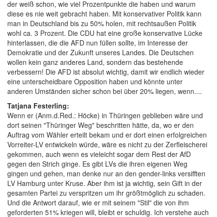
der weiß schon, wie viel Prozentpunkte die haben und warum
diese es nie weit gebracht haben. Mit konservativer Politik kann
man in Deutschland bis zu 50% holen, mit rechtsaußen Politik
wohl ca. 3 Prozent. Die CDU hat eine große konservative Lücke
hinterlassen, die die AFD nun füllen sollte, im Interesse der
Demokratie und der Zukunft unseres Landes. Die Deutschen
wollen kein ganz anderes Land, sondern das bestehende
verbessern! Die AFD ist absolut wichtig, damit wir endlich wieder
eine unterscheidbare Opposition haben und könnte unter
anderen Umständen sicher schon bei über 20% liegen, wenn....
Tatjana Festerling:
Wenn er (Anm.d.Red.: Höcke) in Thüringen geblieben wäre und
dort seinen "Thüringer Weg" beschritten hätte, da, wo er den
Auftrag vom Wähler erteilt bekam und er dort einen erfolgreichen
Vorreiter-LV entwickeln würde, wäre es nicht zu der Zerfleischerei
gekommen, auch wenn es vieleicht sogar dem Rest der AfD
gegen den Strich ginge. Es gibt LVs die ihren eigenen Weg
gingen und gehen, man denke nur an den gender-links versifften
LV Hamburg unter Kruse. Aber ihm ist ja wichtig, sein Gift in der
gesamten Partei zu verspritzen um ihr größtmöglich zu schaden.
Und die Antwort darauf, wie er mit seinem "Stil" die von ihm
geforderten 51% kriegen will, bleibt er schuldig. Ich verstehe auch