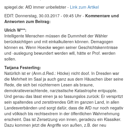
spiegel.de: AfD immer unbeliebter -
Link zum Artikel
EDIT: Donnerstag, 30.03.2017 - 09:45 Uhr -
Kommentare und
Antworten zum Beitrag:
Ulrich W***:
Intelligente Menschen müssen die Dummheit der Wähler
berücksichtigen und mit einkalkulieren können. Demagogen
können es. Wenn Hoecke wegen seiner Geschichtskenntnisse
und -auslegung bewundert werden will, hätte er Prof. werden
sollen.
Tatjana Festerling:
Natürlich ist er (Anm.d.Red.: Höcke) nicht doof. In Dresden war
die Mehrheit im Saal ja auch ganz aus dem Häuschen über seine
Rede, die sich bei nüchternem Lesen als braune,
demokratieverachtende, narzisstische Katastrophe entpuppte.
Und genau das lässt einen ja so fassungslos zurück: Er verspritzt
sein spaltendes und zerstörendes Gift im ganzen Land, in allen
Landesverbänden und sorgt dafür, dass die AfD nur noch negativ
und völkisch bis rechtsextrem in der öffentlichen Wahrnehmung
erscheint. Das ist Zersetzung von innen, geradezu ein Klassiker.
Dazu kommen jetzt die Angriffe von außen, z.B. der neu